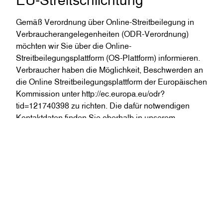
Gemäß Verordnung über Online-Streitbeilegung in
Verbraucherangelegenheiten (ODR-Verordnung)
möchten wir Sie über die Online-
Streitbeilegungsplattform (OS-Plattform) informieren.
Verbraucher haben die Möglichkeit, Beschwerden an
die Online Streitbeilegungsplattform der Europäischen
Kommission unter
http://ec.europa.eu/odr?
tid=121740398
zu richten. Die dafür notwendigen
Kontaktdaten finden Sie oberhalb in unserem
Impressum.
Wir möchten Sie jedoch darauf hinweisen, dass wir
nicht bereit oder verpflichtet sind, an
Streitbeilegungsverfahren vor einer
Verbraucherschlichtungsstelle teilzunehmen.
Haftung für Inhalte dieser
Website